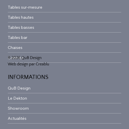
Tables sur-mesure
Tables hautes
Tables basses
Tables bar
Chaises
Cuisines
© 2026 QuB Design
Web design par
Creablu
INFORMATIONS
QuB Design
Le Dekton
Showroom
Actualités